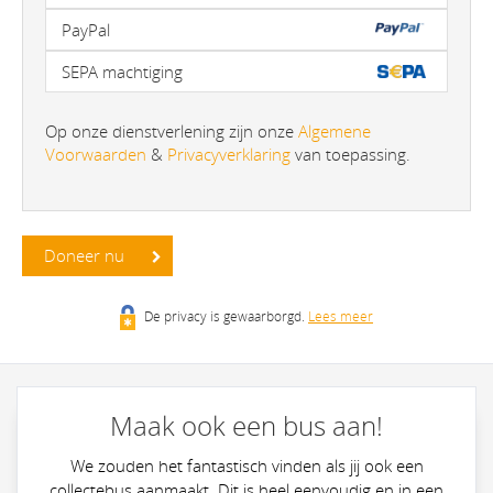
PayPal
SEPA machtiging
Op onze dienstverlening zijn onze
Algemene
Voorwaarden
&
Privacyverklaring
van toepassing.
Doneer nu
De privacy is gewaarborgd.
Lees meer
Maak ook een bus aan!
We zouden het fantastisch vinden als jij ook een
collectebus aanmaakt. Dit is heel eenvoudig en in een